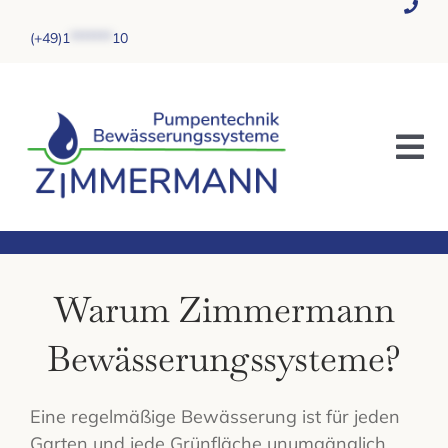
Zum
Inhalt
(
+49)1
*******
10
springen
Tog
Nav
BEREGNUNG & PUMPEN
GARTENBELEUCHTUNG
Warum Zimmermann
MÄHROBOTER
Bewässerungssysteme?
GALERIE
Eine regelmäßige Bewässerung ist für jeden
ANGEBOT EINHOLEN
Garten und jede Grünfläche unumgänglich.